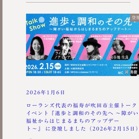
登
2026年1月6日
ローランズ代表の福寿が吹田市主催トーク
イベント『進歩と調和のその先へ ～障が
福祉からはじまるまちのアップデー
ト〜』 に登壇しました（2026年2月15日