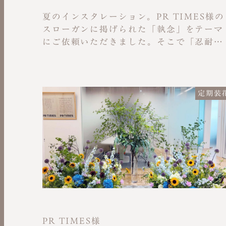
夏のインスタレーション。PR TIMES様の
スローガンに掲げられた「執念」をテーマ
にご依頼いただきました。そこで「忍耐」
の意味の花言葉をもつ花である「クルク
マ」や、屈せず最後までやり遂げるという
花言葉を持つお花を中心にセレクトしまし
た。大きな枝とユーカリで笹の葉を装飾
定期装
し、短冊に想いを乗せ飾ることができる装
飾も加えました。本案件には、実際に働く
障害当事者の方のアイデアが活かされてい
ます。
PR TIMES様