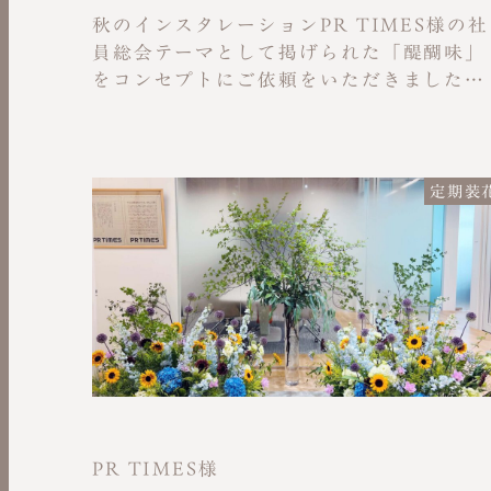
秋のインスタレーションPR TIMES様の社
員総会テーマとして掲げられた「醍醐味」
をコンセプトにご依頼をいただきました。
芽生えから成長、達成や歓喜まで、人生を
花で表現した作品です。蔓や蕾、咲き誇る
には、困難を乗り越えて成長する力や仲間
と支え合う尊さが込められており、赤いア
定期装
マランサスの花言葉である「粘り強さ」と
ともに、その深い意味を込めた装飾をさせ
ていただきました。
PR TIMES様