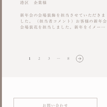
もお花見を楽しんでいただける空間を演出
港区 企業様
しました。フラワー／ギフト担当責任者
髙橋 麻美
新年会の会場装飾を担当させていただきま
した。 （担当者コメント）お客様の新年
会場装花を担当しました。新年をイメージ
できる赤のダリアをメインに、おめでたい
場にふさわしい華やかさと豪華さを演出。
大型の装花は事前にローランズのアトリエ
で仕込みを行い、現場で約2時間かけて最
仕上げを行いました。枝物にはユキヤナギ
1
2
3
…
8
や雲龍柳を使用し、立体感とボリューム感
を出しています。全体では7〜8種類の花材
を用い、約50〜80本を組み上げる大規模
装花となりました。お料理が並ぶブッフェ
ラインの装飾は、お食事と調和するデザイ
ンにこだわり、クライアントからは「豪華
で新年にぴったり」と高い評価をいただき
ました。空間装飾責任者 髙橋 麻美
お問い合わせ