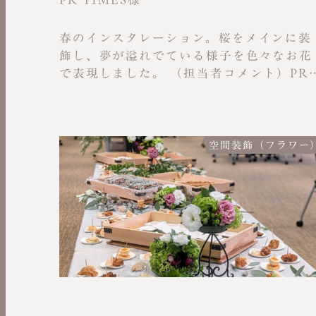
春のインスタレーション。桜をメインに装
飾し、夢が溢れでている様子を色々なお花
で表現しました。 （担当者コメント）PR
TIMES様の春のインスタレーション装花
担当しました。テーマは「春らしさ」と
「お花見気分」。桜をメインに、ピンク系
の花も取り入れて季節感を表現しました。
空間装飾（フラワー
打ち合わせでは先方と一緒に「桜だけでな
く、足元にも彩りを」という方向性を確認
し、枝ものや季節の花を組み合わせて立体
的にデザイン。現場ではPRTIMES様に雇
されているスタッフの方も一緒に1〜2時
かけて最終仕上げを行い、完成度を高めま
した。作品の大きさは高さ約2メートルと
力があるものに仕上がったと思います。休
エリアにも装花を配置することで、室内で