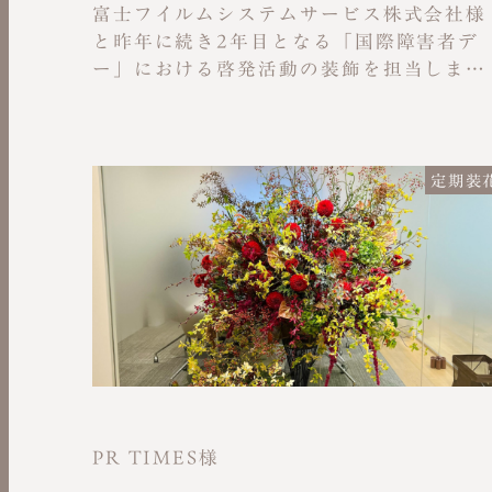
富士フイルムシステムサービス株式会社様
と昨年に続き2年目となる「国際障害者デ
ー」における啓発活動の装飾を担当しまし
た。テーマカラーである紫色を基調とした
「一輪花ギブアウェイ」をメインコンテン
ツとして展開し、本社拠点の他、今回初開
催となる大阪、板橋の２拠点とあわせ、期
定期装
間限定のポップアップ形式で実施しまし
た。多様性の尊重について意識を深め考え
るきっかけづくりとして紫色を活かした空
間装飾を展開しています。
PR TIMES様