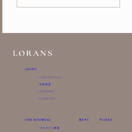
ABOUT
LORANS Value
代表挨拶
HISTORY
COMPANY
OUR BUSINESS
NEWS
WORKS
プロダクト事業