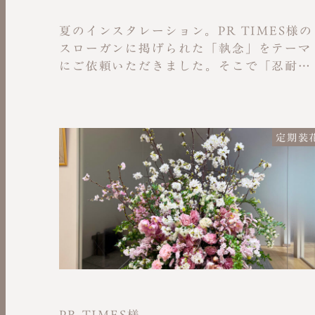
夏のインスタレーション。PR TIMES様の
スローガンに掲げられた「執念」をテーマ
にご依頼いただきました。そこで「忍耐」
の意味の花言葉をもつ花である「クルク
マ」や、屈せず最後までやり遂げるという
花言葉を持つお花を中心にセレクトしまし
た。大きな枝とユーカリで笹の葉を装飾
定期装
し、短冊に想いを乗せ飾ることができる装
飾も加えました。本案件には、実際に働く
障害当事者の方のアイデアが活かされてい
ます。
PR TIMES様