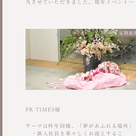
当させていただきました。周年イベントの
テーマは「スパイスファクトリーを、五感
で体験する一日」。 会場ではデジタルサ
ネージやワイヤー装飾といった「無機」な
質感と、生花が持つ「有機」的なエネルギ
定期装
ーを掛け合わせることで、五感を感じる世
界観の表現をお手伝いさせて頂きました。
スパイスファクトリー様のコーポレートカ
ラーである鮮やかな「イエロー」を、無機
な質感の中に力強い差し色として加えるこ
とで、10周年をお祝いする華やかさと、未
来への躍動感を感じさせる仕上がりとなり
ました。五感を通じてブランドを体験する
一日の始まりに、彩りを添えられたことを
光栄に思います。スパイスファクトリーの
PR TIMES様
様、10周年誠におめでとうございます。
https://spicefactory-10th.studio.site
テーマは昨年同様、「夢があふれる場所」
・新入社員を華々しくお迎えするこ