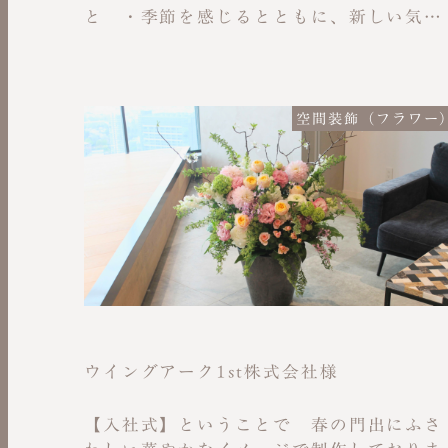
と ・季節を感じるとともに、新しい気持
ちで前進していこうと社員が思える機会に
すること ・April Dreamの取り組みと連
し、社内から夢を発信する場を作ることお
花は桜をメインに使いながら、ピンクや白
空間装飾（フラワー
などのほかのお花も混ぜていただき、キラ
キラ輝くような華やかな雰囲気にしてほし
い
ウイングアーク1st株式会社様
【入社式】ということで 春の門出にふさ