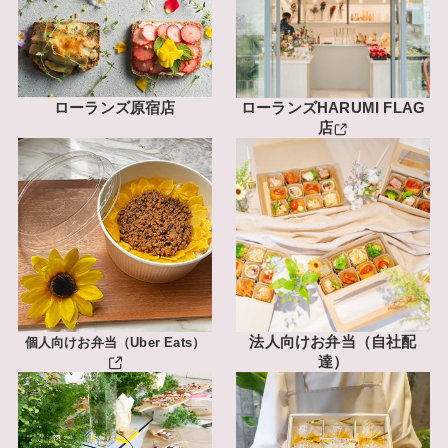
ローランズ原宿店
ローランズHARUMI FLAG
店
法人向けお弁当（自社配
個人向けお弁当（Uber Eats）
達）