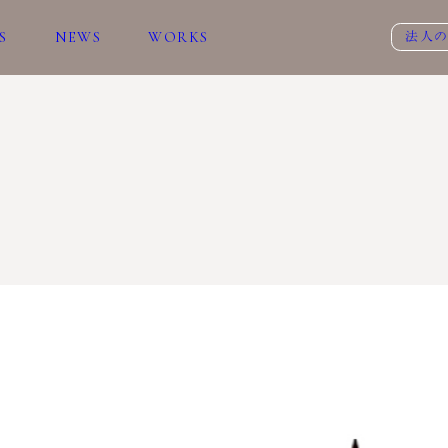
S
NEWS
WORKS
法人