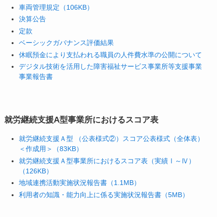
車両管理規定（106KB）
決算公告
定款
ベーシックガバナンス評価結果
休眠預⾦により⽀払われる職員の⼈件費⽔準の公開について
デジタル技術を活用した障害福祉サービス事業所等支援事業
事業報告書
就労継続支援A型事業所におけるスコア表
就労継続支援Ａ型 （公表様式②）スコア公表様式（全体表）
＜作成用＞（83KB）
就労継続支援Ａ型事業所におけるスコア表（実績Ⅰ～Ⅳ）
（126KB）
地域連携活動実施状況報告書（1.1MB）
利用者の知識・能力向上に係る実施状況報告書（5MB）