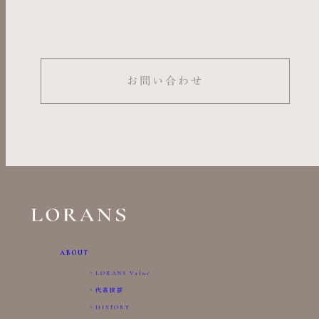
お問い合わせ
ABOUT
LORANS Value
代表挨拶
HISTORY